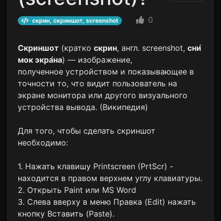
0
скрин, скриншот, screenshot
Скриншот
(кратко
скрин
, англ.
screenshot
,
сни́
мок экра́на
) — изображение,
полученное устройством и показывающее в
точности то, что видит пользователь на
экране монитора или другого визуального
устройства вывода.
(Википедия)
Для того, чтобы сделать скриншот
необходимо:
1. Нажать клавишу
Printscreen (PrtScr)
-
находится в правом верхнем углу клавиатуры.
2. Открыть Paint или MS Word
3. Слева вверху в меню Правка (Edit) нажать
кнопку Вставить (Paste).