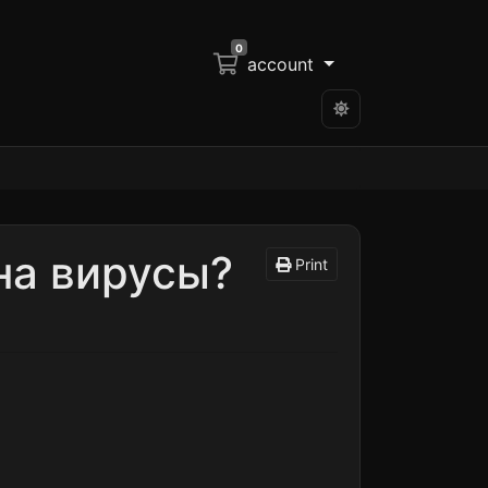
0
account
на вирусы?
Print