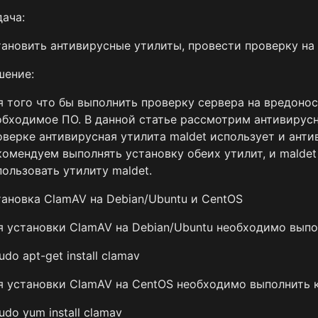
дача:
тановить антивирусные утилиты, провести проверку на
шение:
я того что бы выполнить проверку сервера на вредоно
обходимое ПО. В данной статье рассмотрим антивирусн
оверке антивирусная утилита maldet использует и анти
комендуем выполнять установку обеих утилит, и maldet
пользовать утилиту maldet.
тановка ClamAV на Debian/Ubuntu и CentOS
я установки ClamAV на Debian/Ubuntu необходимо выпо
udo apt-get install clamav
я установки ClamAV на CentOS необходимо выполнить 
udo yum install clamav