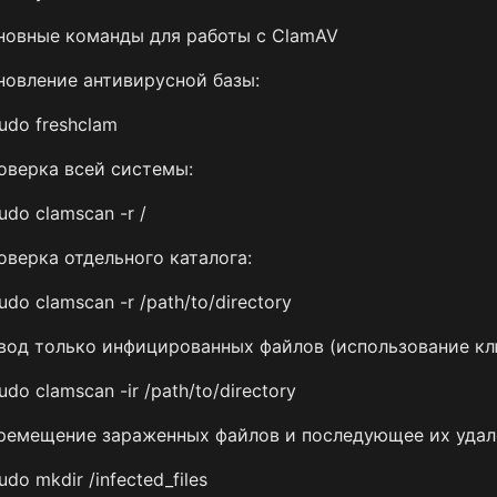
новные команды для работы с ClamAV
новление антивирусной базы:
udo freshclam
оверка всей системы:
udo clamscan -r /
оверка отдельного каталога:
udo clamscan -r /path/to/directory
вод только инфицированных файлов (использование клю
udo clamscan -ir /path/to/directory
ремещение зараженных файлов и последующее их удал
udo mkdir /infected_files