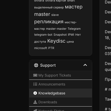
оплата
оплата картой
smart
Dec
мастер
выделенный сервер
Dec
master
slave
репликация
Dec
мастер-
мастер
master-master
Telegram
Dec
telegram-bot
Snapshot
IPMI
Нет
18,
Keydisс
доступа
цена
Dec
microsoft
PTR
03
Dec
Support
qua
My Support Tickets
Пр
Announcements
# 
Knowledgebase
Та
Downloads
# t
Network Status