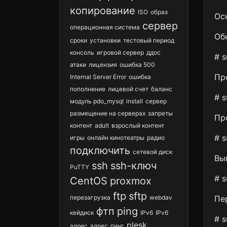
копирование
ISO
образ
Ос
сервер
операционная система
Об
сроки
установки
тестовый период
консоль
игровой сервер
ддос
# s
атаки
лицензия
ошибка 500
Пр
Internal Server Error
ошибка
пополнение
лицевой счет
баланс
# s
модуль pdo_mysql
install
cервер
размещение на серверах
запреты
Пр
контент
adult
взрослый контент
# s
игры
онлайн кинотеатры
радио
подключить
сетевой диск
Вы
ssh
ssh-ключ
PuTTY
# s
CentOS
proxmox
ftp
sftp
перезагрузка
webdav
Пе
фтп
ping
кейдиск
IPv6
IPv6
# s
plesk
адрес
адрес
пинг