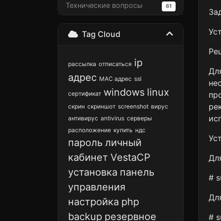
Технические вопросы
61
За
Ус
Tag Cloud
Ре
ip
рассылка
отписаться
Дл
адрес
MAC адрес
ssl
не
windows
linux
сертификат
пр
ре
скрин
скриншот
screenshot
вирус
ис
антивирус
antivirus
серверы
расположение
купить
ндс
Ус
пароль
личный
кабинет
VestaCP
Дл
установка
панель
# s
управления
Дл
настройка
php
backup
резервное
# s