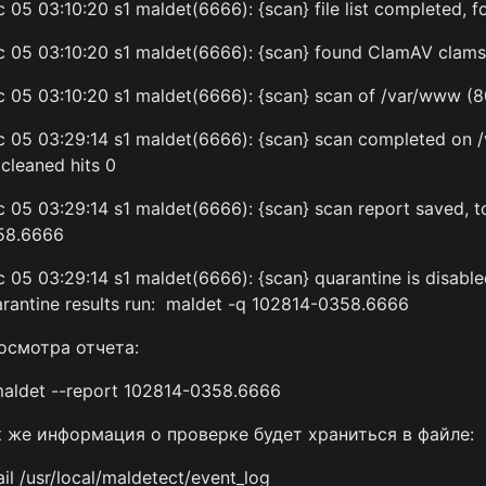
 05 03:10:20 s1 maldet(6666): {scan} file list completed, f
 05 03:10:20 s1 maldet(6666): {scan} found ClamAV clamsca
 05 03:10:20 s1 maldet(6666): {scan} scan of /var/www (80
 05 03:29:14 s1 maldet(6666): {scan} scan completed on /
 cleaned hits 0
 05 03:29:14 s1 maldet(6666): {scan} scan report saved, t
58.6666
 05 03:29:14 s1 maldet(6666): {scan} quarantine is disabled
rantine results run: maldet -q 102814-0358.6666
осмотра отчета:
maldet --report 102814-0358.6666
к же информация о проверке будет храниться в файле:
ail /usr/local/maldetect/event_log