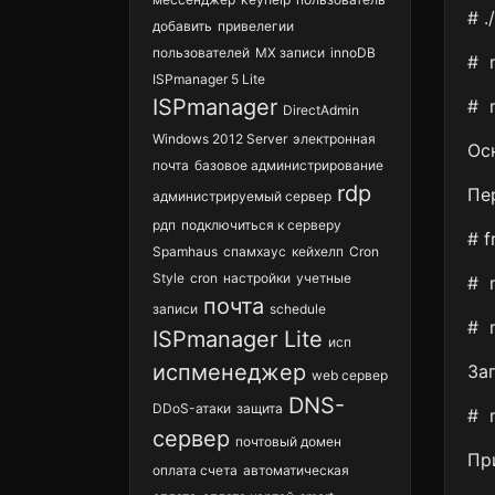
# .
добавить
привелегии
пользователей
MX записи
innoDB
# m
ISPmanager 5 Lite
ISPmanager
# 
DirectAdmin
Windows 2012 Server
электронная
Ос
почта
базовое администрирование
rdp
Пе
администрируемый сервер
рдп
подключиться к серверу
# f
Spamhaus
спамхаус
кейхелп
Cron
Style
cron
настройки
учетные
# m
почта
записи
schedule
# 
ISPmanager Lite
исп
испменеджер
За
web сервер
DNS-
DDoS-атаки
защита
# m
сервер
почтовый домен
Пр
оплата счета
автоматическая