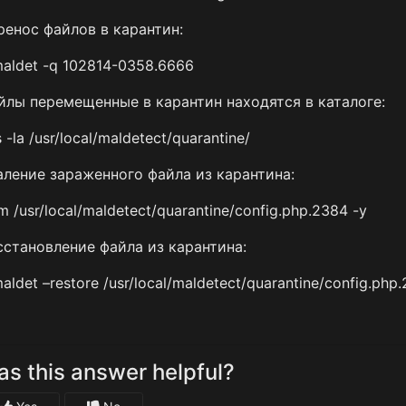
ренос файлов в карантин:
maldet -q 102814-0358.6666
йлы перемещенные в карантин находятся в каталоге:
s -la /usr/local/maldetect/quarantine/
аление зараженного файла из карантина:
m /usr/local/maldetect/quarantine/config.php.2384 -y
сстановление файла из карантина:
aldet –restore /usr/local/maldetect/quarantine/config.php
s this answer helpful?