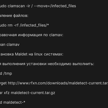
udo clamscan -ir / --move=/infected_files
аление файлов:
udo rm -rf /infected_files/*
равочная информация по clamav:
man clamav
ановка Maldet на linux системах:
я выполнения установки необходимо выполнить:
d /tmp
get http://www.rfxn.com/downloads/maldetect-current.tar
ar xfz maldetect-current.tar.gz
d maldetect-*