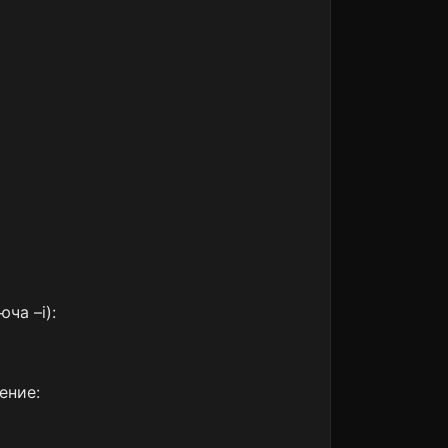
ча –i):
ение: