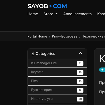
Home
Store
Announcements
Kno
Portal Home
Knowledgebase
Технические
Categories
К
ISPmanager Lite
11
Keyhelp
18
Plesk
15
Пр
Бухгалтерия
12
Пр
Наши услуги
30