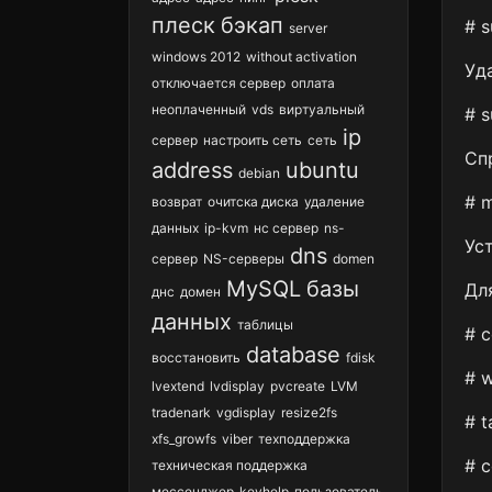
плеск
бэкап
# s
server
windows 2012
without activation
Уд
отключается сервер
оплата
неоплаченный
vds
виртуальный
# s
ip
сервер
настроить сеть
сеть
Сп
address
ubuntu
debian
# 
возврат
очитска диска
удаление
данных
ip-kvm
нс сервер
ns-
Уст
dns
сервер
NS-серверы
domen
MySQL
базы
Дл
днс
домен
данных
таблицы
# c
database
восстановить
fdisk
# w
lvextend
lvdisplay
pvcreate
LVM
tradenark
vgdisplay
resize2fs
# t
xfs_growfs
viber
техподдержка
# c
техническая поддержка
мессенджер
keyhelp
пользователь