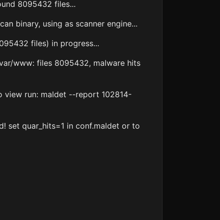
ound 8095432 files...
n binary, using as scanner engine...
95432 files) in progress...
var/www: files 8095432, malware hits
o view run: maldet --report 102814-
! set quar_hits=1 in conf.maldet or to