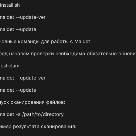
/install.sh
aldet --update-ver
maldet --update
новные команды для работы с Maldet
ред началом проверки необходимо обязательно обнови
reshclam
aldet --update-ver
maldet --update
пуск сканирования файлов:
aldet -a /path/to/directory
имер результата сканирования: