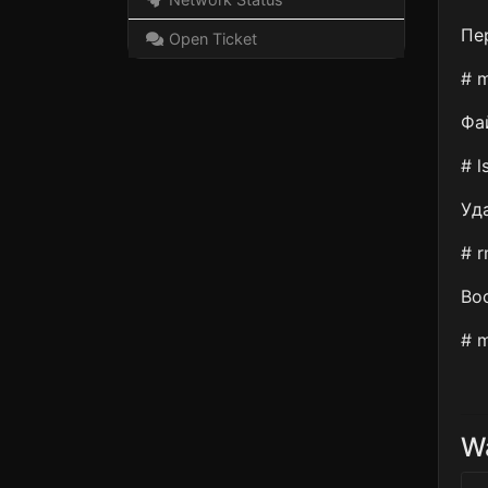
Пе
Open Ticket
# 
Фа
# l
Уд
# r
Во
# m
Wa